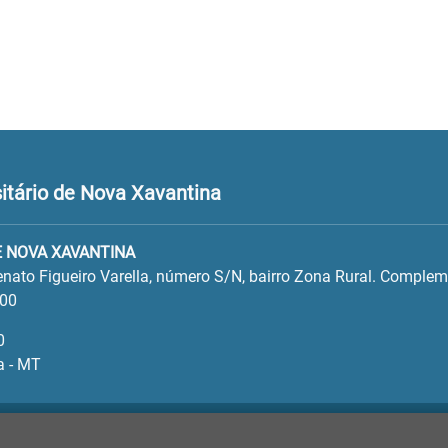
itário de Nova Xavantina
 NOVA XAVANTINA
Renato Figueiro Varella, número S/N, bairro Zona Rural. Complem
300
0
a - MT